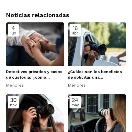
Noticias relacionadas
4
16
jun
abr
Detectives privados y casos
¿Cuáles son los beneficios
de custodia: ¿cómo
de solicitar una
podemos ayudarte en Neo
investigación de menores
Menores
Menores
Detectives?
en Neo Detectives?
30
24
nov
may